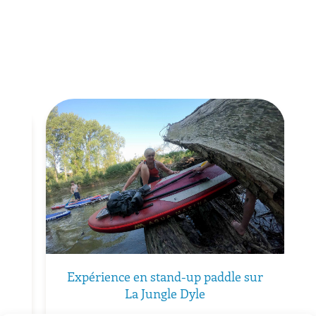
-up paddle sur
Visite en stand-up paddle dans la 
Dyle
de Louvain